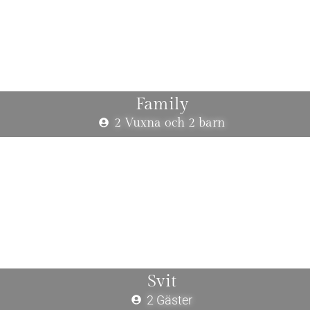
Family
2 Vuxna och 2 barn
Svit
2 Gäster