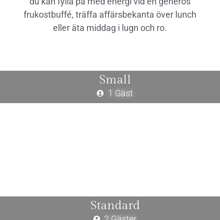
du kan fylla på med energi vid en generös
frukostbuffé, träffa affärsbekanta över lunch
eller äta middag i lugn och ro.
Small
1 Gäst
Standard
2 Gäster